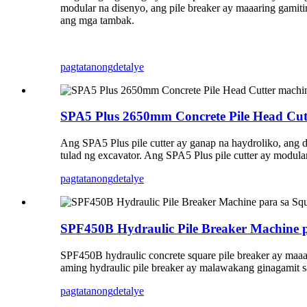
modular na disenyo, ang pile breaker ay maaaring gamiti
ang mga tambak.
pagtatanong
detalye
SPA5 Plus 2650mm Concrete Pile Head Cut
Ang SPA5 Plus pile cutter ay ganap na haydroliko, ang 
tulad ng excavator. Ang SPA5 Plus pile cutter ay modular
pagtatanong
detalye
SPF450B Hydraulic Pile Breaker Machine p
SPF450B hydraulic concrete square pile breaker ay maaarin
aming hydraulic pile breaker ay malawakang ginagamit sa 
pagtatanong
detalye