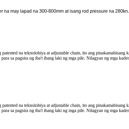
der na may lapad na 300-800mm at isang rod pressure na 280kn.
atented na teknolohiya at adjustable chain, ito ang pinakamabisang k
 para sa pagsira ng iba't ibang laki ng mga pile. Nilagyan ng mga kade
atented na teknolohiya at adjustable chain, ito ang pinakamabisang k
 para sa pagsira ng iba't ibang laki ng mga pile. Nilagyan ng mga kade