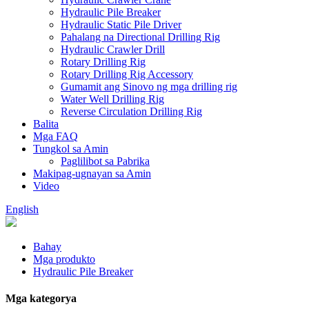
Hydraulic Pile Breaker
Hydraulic Static Pile Driver
Pahalang na Directional Drilling Rig
Hydraulic Crawler Drill
Rotary Drilling Rig
Rotary Drilling Rig Accessory
Gumamit ang Sinovo ng mga drilling rig
Water Well Drilling Rig
Reverse Circulation Drilling Rig
Balita
Mga FAQ
Tungkol sa Amin
Paglilibot sa Pabrika
Makipag-ugnayan sa Amin
Video
English
Bahay
Mga produkto
Hydraulic Pile Breaker
Mga kategorya