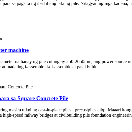
n para sa pagsira ng iba't ibang laki ng pile. Nilagyan ng mga kadena,
ter machine
diameter na hanay ng pile cutting ay 250-2650mm, ang power source ni
 at madaling i-assemble, i-disassemble at patakbuhin.
ara sa Square Concrete Pile
g masira tulad ng cast-in-place piles , precastpiles atbp. Maaari iton
high-speed railway bridges at civilbuilding pile foundation engineerin