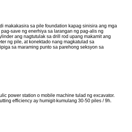
ndi makakasira sa pile foundation kapag sinisira ang mga
pag-save ng enerhiya sa larangan ng pag-alis ng
cylinder ang nagtutulak sa drill rod upang makamit ang
r ng pile, at konektado nang magkatulad sa
nipiga sa maraming punto sa parehong seksyon sa
ic power station o mobile machine tulad ng excavator.
ing efficiency ay humigit-kumulang 30-50 piles / 9h.