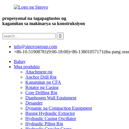
propesyonal na tagapagtustos ng
kagamitan sa makinarya sa konstruksiyon
info@sinovogroup.com
+86-10-51908781(9:00-18:00)
+86-13801057171(iba pang oras
Bahay
Mga produkto
Attachment rig
Anchor Drill Rig
Kagamitan ng CFA
Rotator ng Casing
Core Drilling Rig
Diaphragm Wall Equipment
Desander
Dynamic na Compaction Equipment
Buong Hydraulic Extractor
Hydraulic Casing Oscillator
Hydraulic Piling Rig
Hydraulic Crawler Crane