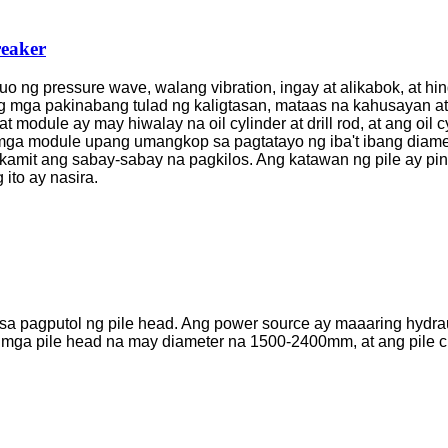
reaker
uo ng pressure wave, walang vibration, ingay at alikabok, at hi
mga pakinabang tulad ng kaligtasan, mataas na kahusayan at 
module ay may hiwalay na oil cylinder at drill rod, at ang oil 
a module upang umangkop sa pagtatayo ng iba't ibang diamete
amit ang sabay-sabay na pagkilos. Ang katawan ng pile ay pi
ito ay nasira.
 pagputol ng pile head. Ang power source ay maaaring hydraul
ga pile head na may diameter na 1500-2400mm, at ang pile cutt