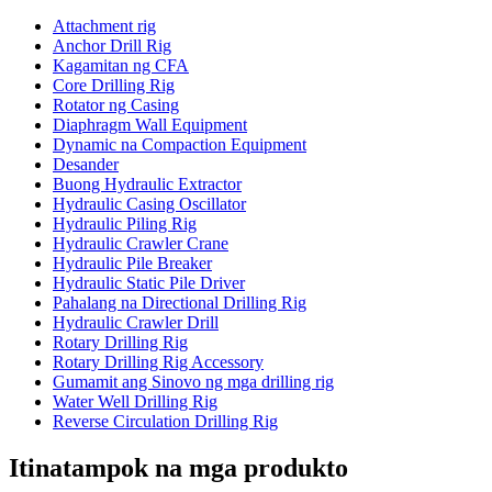
Attachment rig
Anchor Drill Rig
Kagamitan ng CFA
Core Drilling Rig
Rotator ng Casing
Diaphragm Wall Equipment
Dynamic na Compaction Equipment
Desander
Buong Hydraulic Extractor
Hydraulic Casing Oscillator
Hydraulic Piling Rig
Hydraulic Crawler Crane
Hydraulic Pile Breaker
Hydraulic Static Pile Driver
Pahalang na Directional Drilling Rig
Hydraulic Crawler Drill
Rotary Drilling Rig
Rotary Drilling Rig Accessory
Gumamit ang Sinovo ng mga drilling rig
Water Well Drilling Rig
Reverse Circulation Drilling Rig
Itinatampok na mga produkto