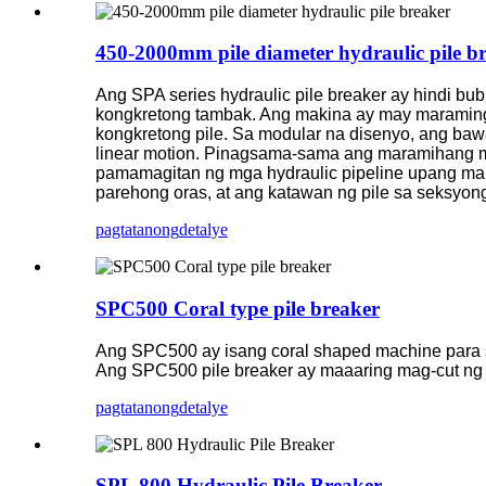
450-2000mm pile diameter hydraulic pile b
Ang SPA series hydraulic pile breaker ay hindi bub
kongkretong tambak. Ang makina ay may maraming 
kongkretong pile. Sa modular na disenyo, ang bawat 
linear motion. Pinagsama-sama ang maramihang mg
pamamagitan ng mga hydraulic pipeline upang mak
parehong oras, at ang katawan ng pile sa seksyong 
pagtatanong
detalye
SPC500 Coral type pile breaker
Ang SPC500 ay isang coral shaped machine para sa
Ang SPC500 pile breaker ay maaaring mag-cut ng m
pagtatanong
detalye
SPL 800 Hydraulic Pile Breaker