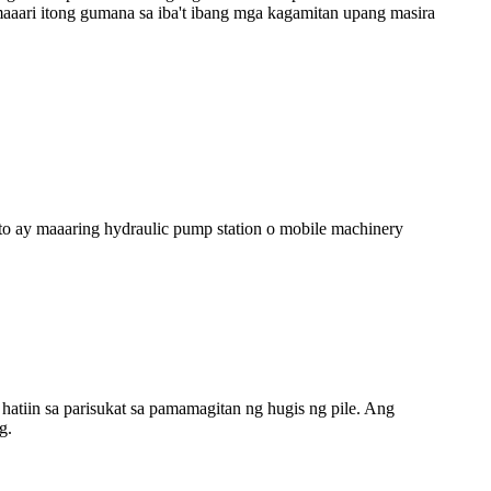
 maaari itong gumana sa iba't ibang mga kagamitan upang masira
to ay maaaring hydraulic pump station o mobile machinery
g hatiin sa parisukat sa pamamagitan ng hugis ng pile. Ang
g.