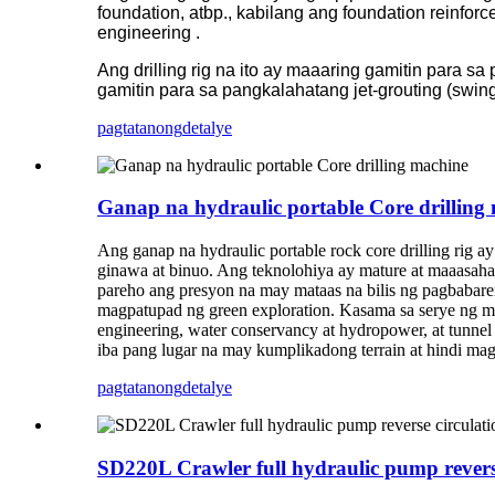
foundation, atbp., kabilang ang foundation reinforc
engineering .
Ang drilling rig na ito ay maaaring gamitin para 
gamitin para sa pangkalahatang jet-grouting (swing
pagtatanong
detalye
Ganap na hydraulic portable Core drilling
Ang ganap na hydraulic portable rock core drilling rig 
ginawa at binuo. Ang teknolohiya ay mature at maaasaha
pareho ang presyon na may mataas na bilis ng pagbabar
magpatupad ng green exploration. Kasama sa serye ng m
engineering, water conservancy at hydropower, at tunnel s
iba pang lugar na may kumplikadong terrain at hindi ma
pagtatanong
detalye
SD220L Crawler full hydraulic pump reverse 