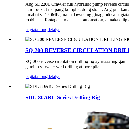
Ang SD220L Crawler full hydraulic pump reverse circulat
hard rock at iba pang kumplikadong strata. Ang pinakama
umabot sa 120MPa, na malawakang ginagamit sa pagtatay
mabilis na footage at mataas na automation, at nakakati
pagtatanong
detalye
SQ-200 REVERSE CIRCULATION DRIL
SQ-200 reverse circulation drilling rig ay maaaring gami
gamitin sa water well drilling at bore pile.
pagtatanong
detalye
SDL-80ABC Series Drilling Rig