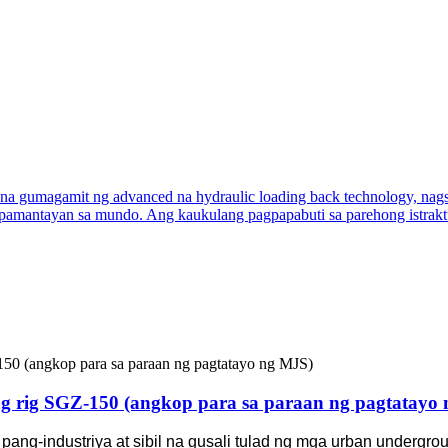
ling rig SGZ-150 (angkop para sa paraan ng pagtatayo
ng pang-industriya at sibil na gusali tulad ng mga urban underg