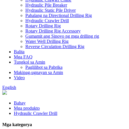
Hydraulic Pile Breaker
Hydraulic Static Pile Driver
Pahalang na Directional Drilling Rig
Hydraulic Crawler Drill
Rotary Drilling Rig
Rotary Drilling Rig Accessory
Gumamit ang Sinovo ng mga drilling rig
Water Well Drilling Rig
Reverse Circulation Drilling Rig
Balita
Mga FAQ
Tungkol sa Amin
Paglilibot sa Pabrika
Makipag-ugnayan sa Amin
Video
English
Bahay
Mga produkto
Hydraulic Crawler Drill
Mga kategorya