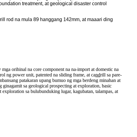
oundation treatment, at geological disaster control
drill rod na mula 89 hanggang 142mm, at maaari ding
ay mga orihinal na core component na na-import at domestic na
 ng power unit, patented na sliding frame, at ca
nd
rill sa pare-
 pambansang patakaran upang bumuo ng mga berdeng minahan at
nagamit sa geological prospecting at exploration, basic
at exploration sa bulubunduking lugar, kagubatan, talampas, at