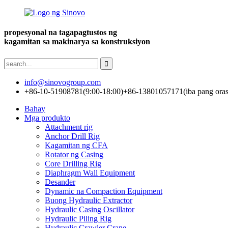
propesyonal na tagapagtustos ng
kagamitan sa makinarya sa konstruksiyon
info@sinovogroup.com
+86-10-51908781(9:00-18:00)
+86-13801057171(iba pang oras
Bahay
Mga produkto
Attachment rig
Anchor Drill Rig
Kagamitan ng CFA
Rotator ng Casing
Core Drilling Rig
Diaphragm Wall Equipment
Desander
Dynamic na Compaction Equipment
Buong Hydraulic Extractor
Hydraulic Casing Oscillator
Hydraulic Piling Rig
Hydraulic Crawler Crane