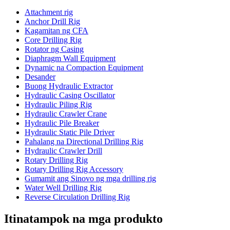
Attachment rig
Anchor Drill Rig
Kagamitan ng CFA
Core Drilling Rig
Rotator ng Casing
Diaphragm Wall Equipment
Dynamic na Compaction Equipment
Desander
Buong Hydraulic Extractor
Hydraulic Casing Oscillator
Hydraulic Piling Rig
Hydraulic Crawler Crane
Hydraulic Pile Breaker
Hydraulic Static Pile Driver
Pahalang na Directional Drilling Rig
Hydraulic Crawler Drill
Rotary Drilling Rig
Rotary Drilling Rig Accessory
Gumamit ang Sinovo ng mga drilling rig
Water Well Drilling Rig
Reverse Circulation Drilling Rig
Itinatampok na mga produkto