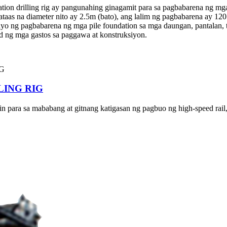
ion drilling rig ay pangunahing ginagamit para sa pagbabarena ng mga 
taas na diameter nito ay 2.5m (bato), ang lalim ng pagbabarena ay 120
o ng pagbabarena ng mga pile foundation sa mga daungan, pantalan, t
pid ng mga gastos sa paggawa at konstruksiyon.
LING RIG
tin para sa mababang at gitnang katigasan ng pagbuo ng high-speed rail