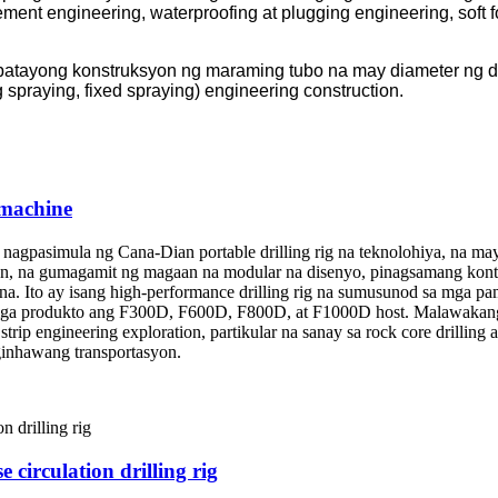
ement engineering, waterproofing at plugging engineering, soft f
sa patayong konstruksyon ng maraming tubo na may diameter ng 
 spraying, fixed spraying) engineering construction.
 machine
ay nagpasimula ng Cana-Dian portable drilling rig na teknolohiya, na m
n, na gumagamit ng magaan na modular na disenyo, pinagsamang kontrol
ena. Ito ay isang high-performance drilling rig na sumusunod sa mga
ga produkto ang F300D, F600D, F800D, at F1000D host. Malawakang gi
trip engineering exploration, partikular na sanay sa rock core drilling 
ginhawang transportasyon.
circulation drilling rig