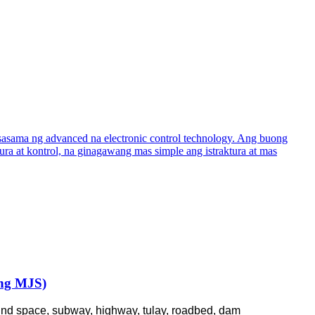
 ng MJS)
round space, subway, highway, tulay, roadbed, dam